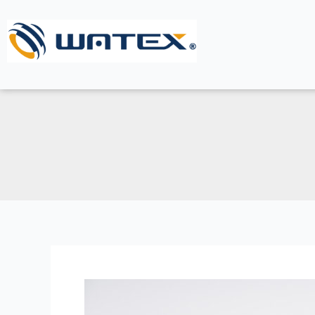
内
容
を
ス
キ
ッ
プ
ゆ
で