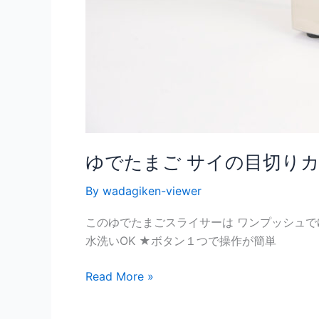
カ
ッ
タ
ー」
特
許
出
願
中
ゆでたまご サイの目切り
By
wadagiken-viewer
このゆでたまごスライサーは ワンプッシュで
水洗いOK ★ボタン１つで操作が簡単
Read More »