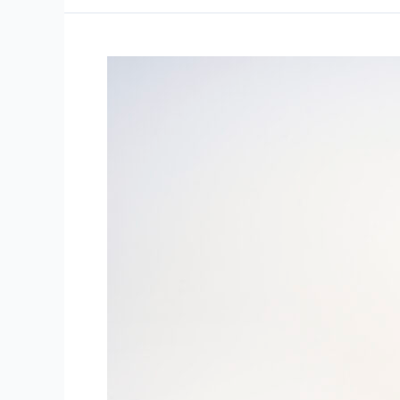
た
ま
ご
カ
ッ
タ
ー
「ベ
ル
テ
カ
Pro」
特
許
取