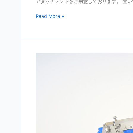
アタッチメントをご用意しております。 置い
Read More »
ゆ
で
た
ま
ご
カ
ッ
タ
ー
「た