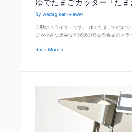
ゆでたまごカッター「たま
By
wadagiken-viewer
自動のスライサーです。 ゆでたまごの他に小
ごや小さな果実など形状の異なる食品のスラ
Read More »
業
務
用
ゆ
で
た