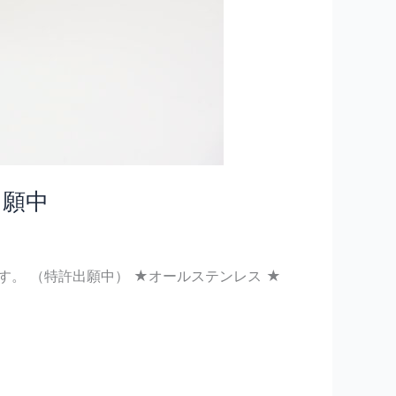
出願中
。 （特許出願中） ★オールステンレス ★