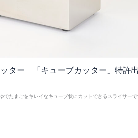
カッター 「キューブカッター」特許
ゆでたまごをキレイなキューブ状にカットできるスライサーです