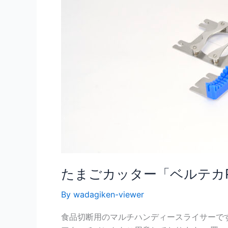
得
済
たまごカッター「ベルテカP
By
wadagiken-viewer
食品切断用のマルチハンディースライサーです