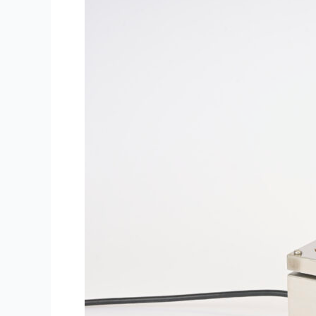
た
ま
ご
サ
イ
の
目
切
り
カ
ッ
タ
ー
「キ
ュ
ー
ブ