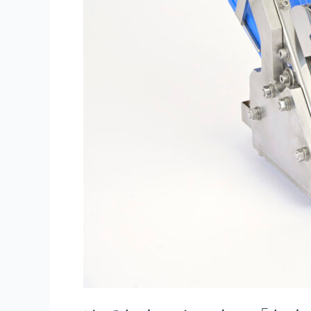
ま
た
ろ
う」
特
許
取
得
済